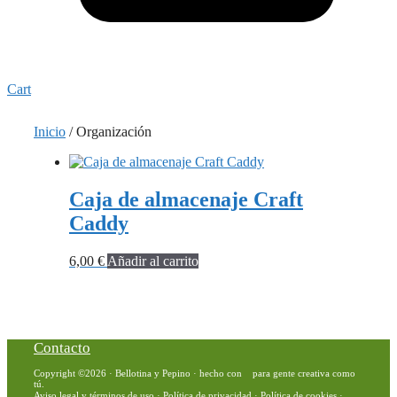
Cart
Inicio
/ Organización
Caja de almacenaje Craft
Caddy
6,00
€
Añadir al carrito
Contacto
Copyright ©2026 · Bellotina y Pepino · hecho con
para gente creativa como
tú.
Aviso legal y términos de uso
·
Política de privacidad
·
Política de cookies
·