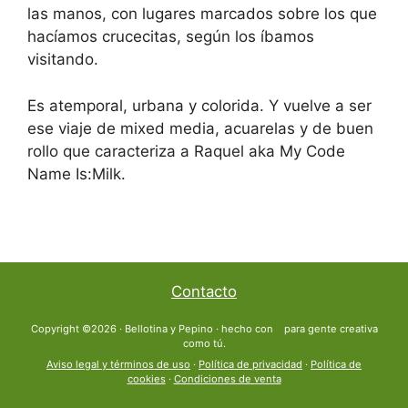
las manos, con lugares marcados sobre los que
hacíamos crucecitas, según los íbamos
visitando.
Es atemporal, urbana y colorida. Y vuelve a ser
ese viaje de mixed media, acuarelas y de buen
rollo que caracteriza a Raquel aka My Code
Name Is:Milk.
Contacto
Copyright ©2026 · Bellotina y Pepino · hecho con
para gente creativa
como tú.
Aviso legal y términos de uso
·
Política de privacidad
·
Política de
cookies
·
Condiciones de venta