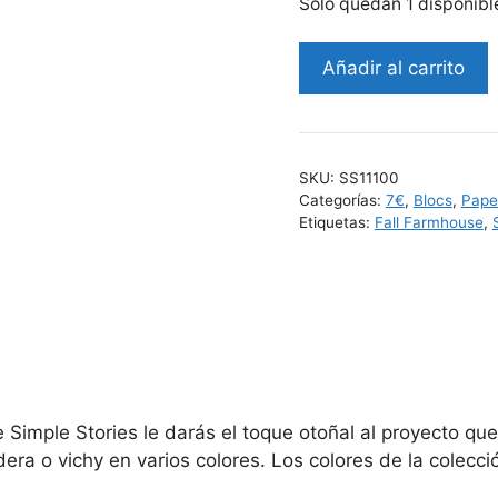
Solo quedan 1 disponibl
Añadir al carrito
SKU:
SS11100
Categorías:
7€
,
Blocs
,
Pape
Etiquetas:
Fall Farmhouse
,
e Simple Stories le darás el toque otoñal al proyecto q
era o vichy en varios colores. Los colores de la colecci