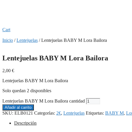
Cart
Inicio
/
Lentejuelas
/ Lentejuelas BABY M Lora Bailora
Lentejuelas BABY M Lora Bailora
2,00
€
Lentejuelas BABY M Lora Bailora
Solo quedan 2 disponibles
Lentejuelas BABY M Lora Bailora cantidad
Añadir al carrito
SKU:
ELB0121
Categorías:
2€
,
Lentejuelas
Etiquetas:
BABY M
,
Lor
Descripción