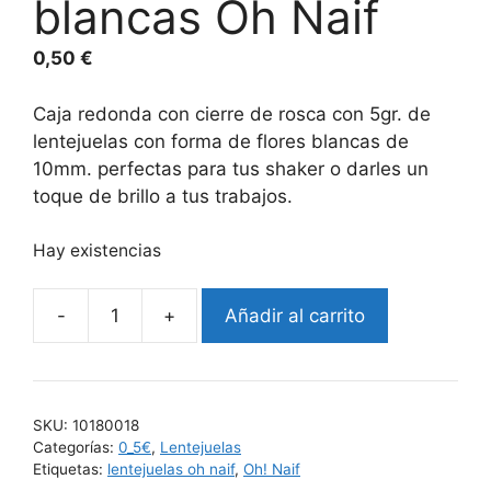
blancas Oh Naif
0,50
€
Caja redonda con cierre de rosca con 5gr. de
lentejuelas con forma de flores blancas de
10mm. perfectas para tus shaker o darles un
toque de brillo a tus trabajos.
Hay existencias
-
+
Añadir al carrito
SKU:
10180018
Categorías:
0_5€
,
Lentejuelas
Etiquetas:
lentejuelas oh naif
,
Oh! Naif