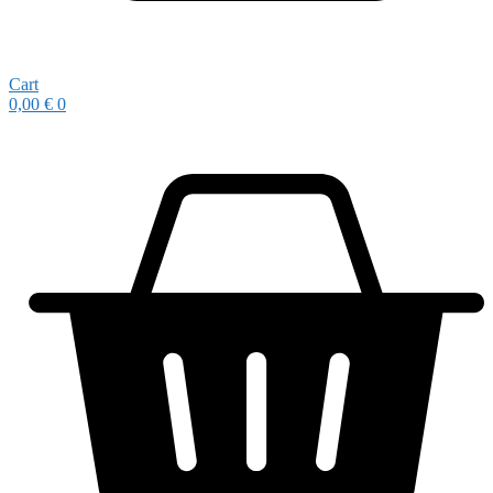
Cart
0,00
€
0