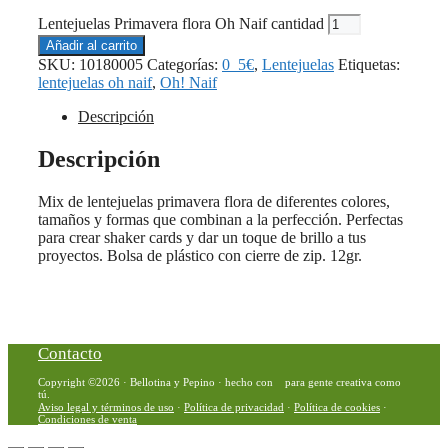
Lentejuelas Primavera flora Oh Naif cantidad
Añadir al carrito
SKU:
10180005
Categorías:
0_5€
,
Lentejuelas
Etiquetas:
lentejuelas oh naif
,
Oh! Naif
Descripción
Descripción
Mix de lentejuelas primavera flora de diferentes colores,
tamaños y formas que combinan a la perfección. Perfectas
para crear shaker cards y dar un toque de brillo a tus
proyectos. Bolsa de plástico con cierre de zip. 12gr.
Contacto
Copyright ©2026 · Bellotina y Pepino · hecho con
para gente creativa como
tú.
Aviso legal y términos de uso
·
Política de privacidad
·
Política de cookies
·
Condiciones de venta