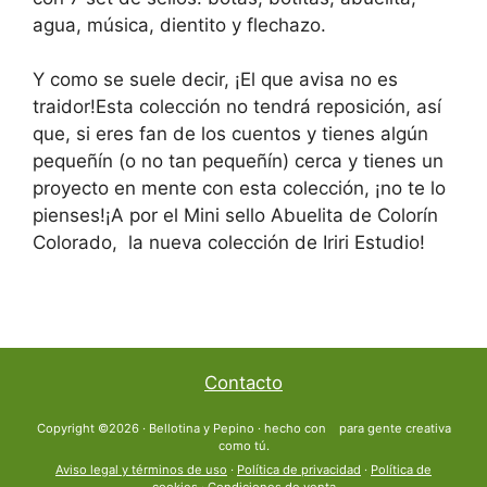
agua, música, dientito y flechazo.
Y como se suele decir, ¡El que avisa no es
traidor!Esta colección no tendrá reposición, así
que, si eres fan de los cuentos y tienes algún
pequeñín (o no tan pequeñín) cerca y tienes un
proyecto en mente con esta colección, ¡no te lo
pienses!¡A por el Mini sello Abuelita de Colorín
Colorado, la nueva colección de Iriri Estudio!
Contacto
Copyright ©2026 · Bellotina y Pepino · hecho con
para gente creativa
como tú.
Aviso legal y términos de uso
·
Política de privacidad
·
Política de