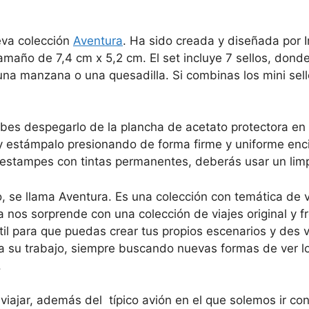
ueva colección
Aventura
. Ha sido creada y diseñada por Ir
 tamaño de 7,4 cm x 5,2 cm. El set incluye 7 sellos, do
, una manzana o una quesadilla. Si combinas los mini sel
.
bes despegarlo de la plancha de acetato protectora en l
, y estámpalo presionando de forma firme y uniforme enc
 estampes con tintas permanentes, deberás usar un limpi
io, se llama Aventura. Es una colección con temática de v
 nos sorprende con una colección de viajes original y fre
il para que puedas crear tus propios escenarios y des 
iza su trabajo, siempre buscando nuevas formas de ver lo
.
viajar, además del típico avión en el que solemos ir co