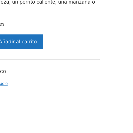
veza, un perrito caliente, una manzana o
es
Añadir al carrito
SCO
tudio