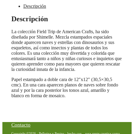
Descripción
Descripción
La colección Field Trip de American Crafts, ha sido
diseñada por Shimelle. Mezcla estampados espaciales
donde aparecen naves y estrellas con dinosaurios y sus
esqueletos, así como insectos y plantas de todos los
colores. Es una colección muy divertida y colorida que
entusiasmará tanto a niños y niñas curiosos e inquietos que
quieren aprender como para mayores que quieren rescatar
la curiosidad innata de la infancia.
Papel estampado a doble cara de 12″x12″ (30,5×30,5
cmc). En una cara aparecen planos de naves sobre fondo
azul y por la cara posterior los tonos azul, amarillo y
blanco en forma de mosaico.
Contacto
Copyright ©2026 · Bellotina y Pepino · hecho con
para gente creativa como