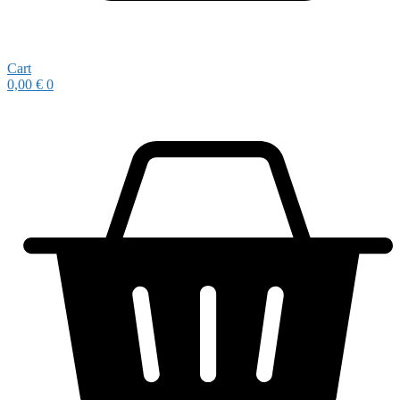
Cart
0,00
€
0