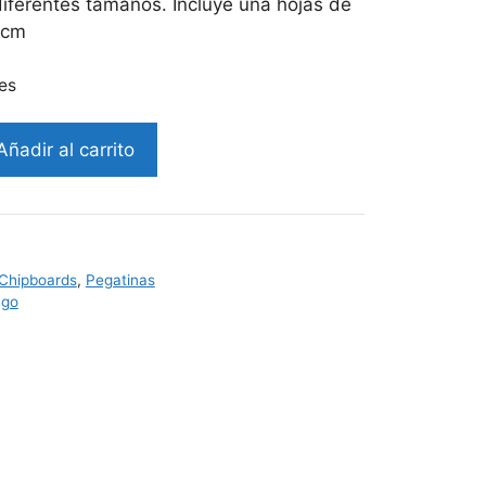
diferentes tamaños. Incluye una hojas de
 cm
es
Añadir al carrito
Chipboards
,
Pegatinas
ago