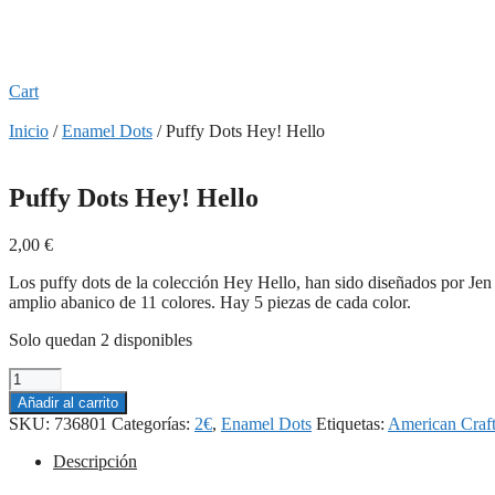
Cart
Inicio
/
Enamel Dots
/ Puffy Dots Hey! Hello
Puffy Dots Hey! Hello
2,00
€
Los puffy dots de la colección Hey Hello, han sido diseñados por Jen 
amplio abanico de 11 colores. Hay 5 piezas de cada color.
Solo quedan 2 disponibles
Puffy
Dots
Añadir al carrito
Hey!
SKU:
736801
Categorías:
2€
,
Enamel Dots
Etiquetas:
American Craf
Hello
cantidad
Descripción