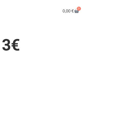
0
0,00
€
 3€